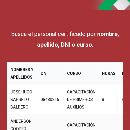
Busca el personal certificado por
nombre,
apellido, DNI o curso
.
NOMBRES Y
DNI
CURSO
HORAS
EST
APELLIDOS
JOSE HUGO
CAPACITACIÓN
BARRETO
08480816
DE PRIMEROS
8
PRO
BALDERO
AUXILIOS
ANDERSON
CAPACITACIÓN
COOPER