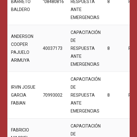
BARRETO
"08480816
RESPUESTA
8
PRO
BALDERO
ANTE
EMERGENCIAS
CAPACITACIÓN
ANDERSON
DE
COOPER
40037173
RESPUESTA
8
PRO
PAJUELO
ANTE
ARIMUYA
EMERGENCIAS
CAPACITACIÓN
IRVIN JOSUE
DE
GARCIA
70993002
RESPUESTA
8
PRO
FABIAN
ANTE
EMERGENCIAS
CAPACITACIÓN
FABRICIO
DE