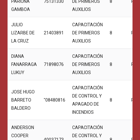
PARIONA
75131330
DE PRIMEROS
8
PRO
GAMBOA
AUXILIOS
JULIO
CAPACITACIÓN
LIZARBE DE
21403891
DE PRIMEROS
8
PRO
LA CRUZ
AUXILIOS
DIANA
CAPACITACIÓN
FANARRAGA
71898076
DE PRIMEROS
8
PRO
LUKUY
AUXILIOS
CAPACITACIÓN
JOSE HUGO
DE CONTROL Y
BARRETO
"08480816
8
PRO
APAGADO DE
BALDERO
INCENDIOS
ANDERSON
CAPACITACIÓN
COOPER
DE CONTROL Y
40037173
8
PRO