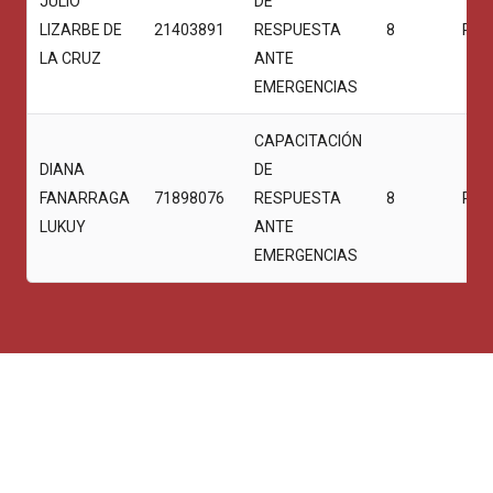
JULIO
DE
LIZARBE DE
21403891
RESPUESTA
8
PRO
LA CRUZ
ANTE
EMERGENCIAS
CAPACITACIÓN
DIANA
DE
FANARRAGA
71898076
RESPUESTA
8
PRO
LUKUY
ANTE
EMERGENCIAS